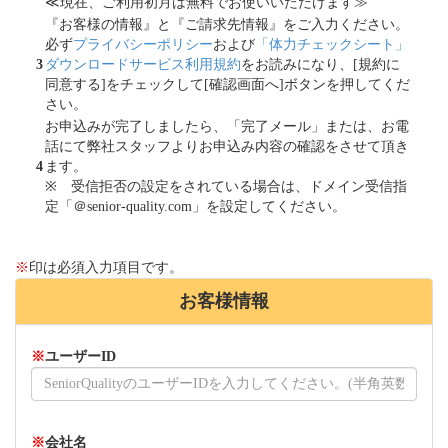
≪現在、ご利用初月は無料でお使いいただけます≫
『お客様の情報』と『ご請求先情報』をご入力ください。
必ず
プライバシーポリシー
および
「体力チェックシート」
3
ダウンロードサービス利用規約
をお読みになり、[規約に
同意する]をチェックして[確認画面へ]ボタンを押してくだ
さい。
お申込みが完了しましたら、「完了メール」または、お電
話にて弊社スタッフよりお申込み内容の確認をさせて頂き
4
ます。
※ 受信拒否の設定をされている場合は、ドメイン受信指
定「＠senior-quality.com」を設定してください。
※
印は必須入力項目です。
お客様情報
※
ユーザーID
※
会社名