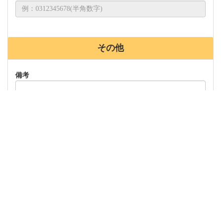
その他
備考
プライバシーポリシー
および
「体力チェックシート」ダウンロー
ドサービス利用規約
をご確認の上「規約に同意する」をチェック
して、「確認画面へ」ボタンを押してください。
規約に同意する
確認画面へ